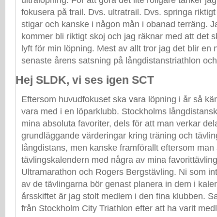
fokusera på trail. Dvs. ultratrail. Dvs. springa rikti
stigar och kanske i någon mån i obanad terräng. Ja
kommer bli riktigt skoj och jag räknar med att det 
lyft för min löpning. Mest av allt tror jag det blir e
senaste årens satsning på långdistanstriathlon och k
Hej SLDK, vi ses igen SCT
Eftersom huvudfokuset ska vara löpning i år så kän
vara med i en löparklubb. Stockholms långdistanskl
mina absoluta favoriter, dels för att man verkar de
grundläggande värderingar kring träning och tävlin
långdistans, men kanske framförallt eftersom man 
tävlingskalendern med några av mina favorittävlin
Ultramarathon och Rogers Bergstävling. Ni som in
av de tävlingarna bör genast planera in dem i kal
årsskiftet är jag stolt medlem i den fina klubben. S
från Stockholm City Triathlon efter att ha varit m