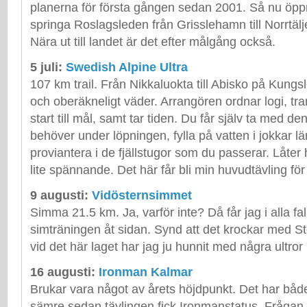
planerna för första gången sedan 2001. Så nu öpp
springa Roslagsleden från Grisslehamn till Norrtälje.
Nära ut till landet är det efter målgång också.
5 juli:
Swedish Alpine Ultra
107 km trail. Från Nikkaluokta till Abisko på Kungs
och oberäkneligt väder. Arrangören ordnar logi, tr
start till mål, samt tar tiden. Du får själv ta med de
behöver under löpningen, fylla på vatten i jokkar l
proviantera i de fjällstugor som du passerar. Låter
lite spännande. Det här får bli min huvudtävling för 
9 augusti:
Vidösternsimmet
Simma 21.5 km. Ja, varför inte? Då får jag i alla fal
simträningen åt sidan. Synd att det krockar med S
vid det här laget har jag ju hunnit med några ultror i 
16 augusti:
Ironman Kalmar
Brukar vara något av årets höjdpunkt. Det har både 
sämre sedan tävlingen fick Ironmanstatus. Frågan är