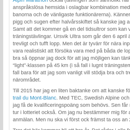
anspråkslösa hemsida i oslagbar kombination med 
banorna och de vänligaste funktionärerna). Känner
pigg och sugen efter halvårsskiftet så kanske jag 
Samt att det kommer gå en del tidsultror som kan 
träningstävlingar. Ursvik Ultra som går den 6 april 
trevligt och tufft lopp. Men det är tyvärr för nära in
vara realistiskt att försöka vara med på båda de 
bra så öppnar jag dock för att jag möjligen kan tän
“light”-klassen på 45 km (i så fall i lugnt träningste
fall bara för att jag som vanligt vill stödja bra och tr
närområdet.
Till 2015 har jag en liten baktanke om att kanske 
trail du Mont-Blanc
. Med TEC, Swedish Alpine och
jag få de kvalificeringspoäng som behövs. Sen får
tur i lotteriet också. Om jag nu bestämmer mig för a
anmälan. Men nu ska vi först ock främst ta oss an