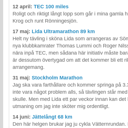
12 april:
TEC 100 miles
Roligt och riktigt långt lopp som går i mina gamla 
Krog och runt Rönningesjön.
17 maj:
Lida Ultramarathon 89 km
Helt ny tävling i sköna Lida som arrangeras av 
nya klubbkamrater Thomas Lummi och Roger Nilss
nära inpå TEC, men sådana här initiativ måste ba
är dessutom övertygad om att det kommer bli ett rik
arrangemang.
31 maj:
Stockholm Marathon
Jag ska vara farthållare och kommer springa på 3.
inte vara något problem alls, så tävlingen står med
skulle. Men med Lida ett par veckor innan kan det h
utmaning om jag inte sköter mig ordentligt.
14 juni:
Jättelångt 68 km
Den här helgen brukar jag ju cykla Vätternrundan. 