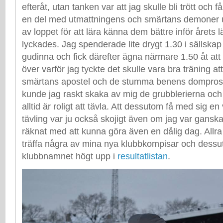
efteråt, utan tanken var att jag skulle bli trött och
en del med utmattningens och smärtans demoner 
av loppet för att lära känna dem bättre inför årets l
lyckades. Jag spenderade lite drygt 1.30 i sällskap 
gudinna och fick därefter ägna närmare 1.50 åt att
över varför jag tyckte det skulle vara bra träning 
smärtans apostel och de stumma benens domprost
kunde jag raskt skaka av mig de grubblerierna och 
alltid är roligt att tävla. Att dessutom få med sig en 
tävling var ju också skojigt även om jag var ganska 
räknat med att kunna göra även en dålig dag. Allra r
träffa några av mina nya klubbkompisar och dessu
klubbnamnet högt upp i
resultatlistan
.