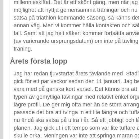
millennieskiftet. Det är ett skönt gäng, men när jag 
möjlighet att nyttja gemensamma träningar och nu
satsa på triathlon kommande säsong, så känns det 
annan väg. Men vi kommer hålla kontakten och säker
fall. Samt att jag helt säkert kommer fortsätta an
(av varierande ursprungsdatum) om inte på tävling
träning.
Årets första lopp
Jag har redan tjuvstartat årets tävlande med Sta
gick för ett par veckor sedan den 11 januari. Jag b
vara med på ganska kort varsel. Det känns bra at
typen av gemytliga tävlingar med relativt enkel orga
lägre profil. De ger mig ofta mer än de stora ar
passade det bra att tvinga in ett lite längre och tuf
nu ändå ska satsa på ultra i år. Så ett jobbigt och 
planen. Jag gick ut i ett tempo som var lite tuffare 
skulle orka. Meningen var inte att springa maran 