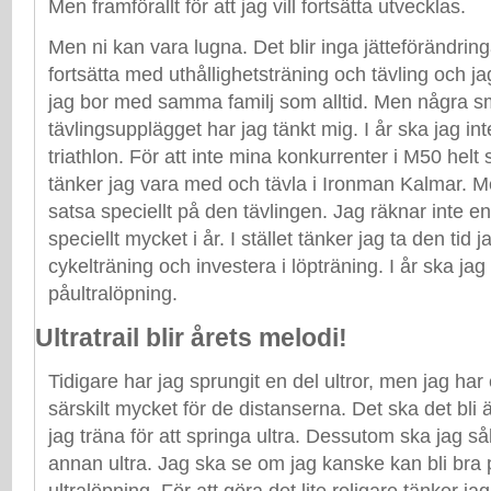
Men framförallt för att jag vill fortsätta utvecklas.
Men ni kan vara lugna. Det blir inga jätteförändri
fortsätta med uthållighetsträning och tävling och 
jag bor med samma familj som alltid. Men några s
tävlingsupplägget har jag tänkt mig. I år ska jag int
triathlon. För att inte mina konkurrenter i M50 hel
tänker jag vara med och tävla i Ironman Kalmar. 
satsa speciellt på den tävlingen. Jag räknar inte e
speciellt mycket i år. I stället tänker jag ta den tid j
cykelträning och investera i löpträning. I år ska jag 
påultralöpning.
Ultratrail blir årets melodi!
Tidigare har jag sprungit en del ultror, men jag har 
särskilt mycket för de distanserna. Det ska det bli 
jag träna för att springa ultra. Dessutom ska jag så
annan ultra. Jag ska se om jag kanske kan bli bra
ultralöpning. För att göra det lite roligare tänker ja