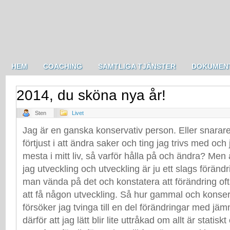
HEM
COACHING
SAMTLIGA TJÄNSTER
DOKUMEN
2014, du sköna nya år!
January 29, 2014
Sten
Livet
Jag är en ganska konservativ person. Eller snarare, 
förtjust i att ändra saker och ting jag trivs med och
mesta i mitt liv, så varför hålla på och ändra? Men 
jag utveckling och utveckling är ju ett slags förändr
man vända på det och konstatera att förändring oft
att få någon utveckling. Så hur gammal och konser
försöker jag tvinga till en del förändringar med jä
därför att jag lätt blir lite uttråkad om allt är statisk