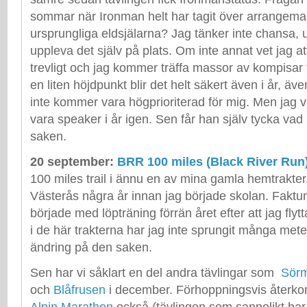
sommar när Ironman helt har tagit över arrangema
ursprungliga eldsjälarna? Jag tänker inte chansa, 
uppleva det själv på plats. Om inte annat vet jag 
trevligt och jag kommer träffa massor av kompisar 
en liten höjdpunkt blir det helt säkert även i år, äv
inte kommer vara högprioriterad för mig. Men jag vi
vara speaker i år igen. Sen får han själv tycka vad
saken.
20 september:
BRR 100 miles (Black River Run
100 miles trail i ännu en av mina gamla hemtrakter
Västerås några år innan jag började skolan. Faktum 
började med löpträning förrän året efter att jag flyt
i de här trakterna har jag inte sprungit många meter
ändring på den saken.
Sen har vi såklart en del andra tävlingar som
Sörm
och
Blåfrusen
i december. Förhoppningsvis åter
Alpin Marathon
också (tävlingen som sannolikt har