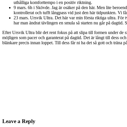
uthålliga komforttempo i en positiv riktning.
9 mars. 6h i Skövde. Jag är osäker på den här. Men lite beroende
kontrollerat och tufft långpass vid just den här tidpunkten. Vi få
23 mars. Ursvik Ultra. Det här var min första riktiga ultra. Fö
har man ändrat tävlingen en smula så starten nu går på dagtid. Så
Efter Ursvik Ultra blir det rent fokus på att slipa till formen under de
möjligen som pacer och garanterat på dagtid. Det är långt till dess o
blänkare precis innan loppet. Till dess får ni ha det så gott och träna på
Leave a Reply