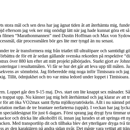
ts stora mål och sen dess har jag ägnat tiden åt att återhämta mig, funde
 eftersom jag vek ner mig onödigt lätt när jag hade kunnat göra ett så 
mla filmen “Marathonmannen” med Dustin Hoffman och Max von Sydow in
ocessmål, där processmålen bör ges lite mer tyngd än nu senast.
t under tre år transformera mig från triatlet till ultralöpare och samtidig
örbättra de för ett år sedan gällande svenska rekorden på respektive “di
strax över 880 km efter att mitt projekt påbörjades. Starkt gjort av Johnn
steringar i resultatmålen. Vi får se hur det går att leva upp till målen. 
sekvens av sömnbrist. Jag förberedde mig noga inför Timisoara och jag 
kaxig. Tillit, ödmjukhet och tro var mina ledord under loppet i Timisioar
rn. Loppet går den 9-15 maj. Dvs. start om lite knappt sex månader. Så de
s trappat upp. Nu känner jag mig helt återhämtad och jag klarar av att t
ler för att öka VO2max samt flytta mjölksyratröskeln. Allt i nu nämnd p
ation mellan de tre brantare nerfarterna (uppåt). I veckan har jag lyc
 specialdesignat för just 6 dagars. Först sprang jag drygt fyra timmar uta
mackor och dricka lite alkoholfri öl, innan jag lurades ut att springa et
cken. Med transportlöp dit och tillbaka blev det ytterligare dryga två
r pass av den karaktären på andra sidan nyår. Det måste vara vettigt att 