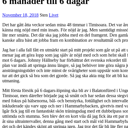
6 månader till 6 dagar
November 18, 2018
Sten
Livet
Det har gått åtta veckor sedan mina 48 timmar i Timisoara. Det var åre
känna mig nöjd med min insats. För nöjd är jag. Men samtidigt missnöjd
lite mer smärta. Det där ska jag jobba med en del framgent. Den ga
kanske allra bäst att jobba fram en kombination av resultatmål och pr
Jag har i alla fall fått en utmärkt start på mitt projekt som går ut på at
menar jag att göra lopp som jag själv är nöjd med och som helst skall f
mot 6 dagars. Johnny Hällneby har förbättrat det svenska rekordet till 
plan var ändå att springa ännu längre, så jag behöver inte göra några ju
ansträngningstider och inte minst de svårigheter som uppstår som kon
tur att det gick så bra som det gjorde. Så jag ska akta mig för att bli 
utmaning.
Mitt första försök på 6 dagars-löpning ska bli av i Balatonfüred i Unge
Timisoar, men därefter började jag så smått och har sedan dessa stegvi
med fokus på hälsenorna, bål- och benstyrka, fottålighet och interval
inkluderade sju varv upp och ner i Hammarbybacken, givetvis med vari
Igår fick jag till en fantastiskt skön träningsdag med ett dubbelpass som
uttömda och stumma. Sen blev det en kort vila då jag fick äta ett par 
åt sina ultraintervaller, denna gång med start och mål vid Hammarbyba
det och det kändes skönt att springa igen. Jag tror det får bli lite fle