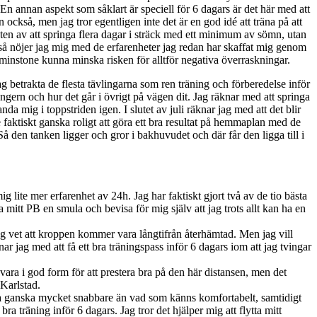
 En annan aspekt som såklart är speciell för 6 dagars är det här med att
 också, men jag tror egentligen inte det är en god idé att träna på att
ten av att springa flera dagar i sträck med ett minimum av sömn, utan
t så nöjer jag mig med de erfarenheter jag redan har skaffat mig genom
minstone kunna minska risken för alltför negativa överraskningar.
ag betrakta de flesta tävlingarna som ren träning och förberedelse inför
ngern och hur det går i övrigt på vägen dit. Jag räknar med att springa
nda mig i toppstriden igen. I slutet av juli räknar jag med att det blir
 faktiskt ganska roligt att göra ett bra resultat på hemmaplan med de
å den tanken ligger och gror i bakhuvudet och där får den ligga till i
g lite mer erfarenhet av 24h. Jag har faktiskt gjort två av de tio bästa
mitt PB en smula och bevisa för mig själv att jag trots allt kan ha en
Jag vet att kroppen kommer vara långtifrån återhämtad. Men jag vill
nar jag med att få ett bra träningspass inför 6 dagars iom att jag tvingar
ara i god form för att prestera bra på den här distansen, men det
 Karlstad.
inga ganska mycket snabbare än vad som känns komfortabelt, samtidigt
bra träning inför 6 dagars. Jag tror det hjälper mig att flytta mitt