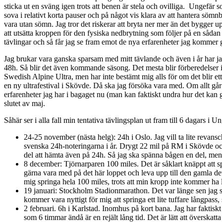
sticka ut en sväng igen trots att benen är stela och ovilliga. Ungefär 
sova i relativt korta pauser och på något vis klara av att hantera sömnb
vara utan sömn. Jag tror det riskerar att bryta ner mer än det bygger
att utsätta kroppen för den fysiska nedbrytning som följer på en sådan
tävlingar och så får jag se fram emot de nya erfarenheter jag kommer
Jag brukar vara ganska sparsam med mitt tävlande och även i år har jag 
48h. Så blir det även kommande säsong. Det mesta blir förberedelser in
Swedish Alpine Ultra, men har inte bestämt mig alls för om det blir ett t
en ny ultrafestival i Skövde. Då ska jag försöka vara med. Om allt går 
erfarenheter jag har i bagaget nu (man kan faktiskt undra hur det kan g
slutet av maj.
Såhär ser i alla fall min tentativa tävlingsplan ut fram till 6 dagars i U
24-25 november (nästa helg): 24h i Oslo. Jag vill ta lite revansch
svenska 24h-noteringarna i år. Drygt 22 mil på RM i Skövde och d
del att hämta även på 24h. Så jag ska spänna bågen en del, men 
8 december: Tjörnarparen 100 miles. Det är såklart knäppt att sp
gärna vara med på det här loppet och leva upp till den gamla devis
mig springa hela 100 miles, trots att min kropp inte kommer ha l
19 januari: Stockholm Stadionmarathon. Det var länge sen jag sp
kommer vara nyttigt för mig att springa ett lite tuffare långpass
2 februari. 6h i Karlstad. Inomhus på kort bana. Jag har faktis
som 6 timmar ändå är en rejält lång tid. Det är lätt att överskatta