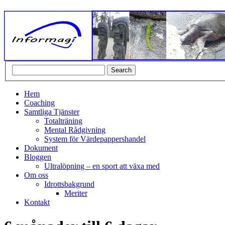
Search
Hem
Coaching
Samtliga Tjänster
Totalträning
Mental Rådgivning
System för Värdepappershandel
Dokument
Bloggen
Ultralöpning – en sport att växa med
Om oss
Idrottsbakgrund
Meriter
Kontakt