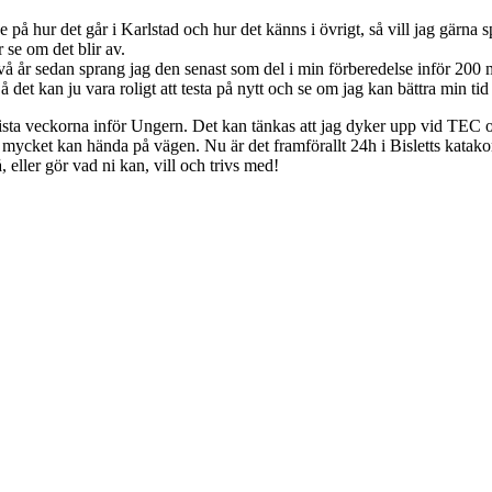
 på hur det går i Karlstad och hur det känns i övrigt, så vill jag gärna 
r se om det blir av.
r två år sedan sprang jag den senast som del i min förberedelse inför 20
 det kan ju vara roligt att testa på nytt och se om jag kan bättra min ti
 sista veckorna inför Ungern. Det kan tänkas att jag dyker upp vid TEC och
ch mycket kan hända på vägen. Nu är det framförallt 24h i Bisletts kat
, eller gör vad ni kan, vill och trivs med!