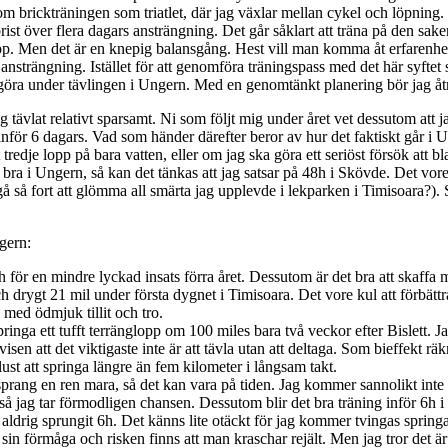
som brickträningen som triatlet, där jag växlar mellan cykel och löpning.
rist över flera dagars ansträngning. Det går såklart att träna på den saken
 upp. Men det är en knepig balansgång. Hest vill man komma åt erfarenhe
 ansträngning. Istället för att genomföra träningspass med det här syfte
 göra under tävlingen i Ungern. Med en genomtänkt planering bör jag åt
tävlat relativt sparsamt. Ni som följt mig under året vet dessutom att j
för 6 dagars. Vad som händer därefter beror av hur det faktiskt går i U
redje lopp på bara vatten, eller om jag ska göra ett seriöst försök att bla
bra i Ungern, så kan det tänkas att jag satsar på 48h i Skövde. Det vore
å så fort att glömma all smärta jag upplevde i lekparken i Timisoara?). S
ngern:
 för en mindre lyckad insats förra året. Dessutom är det bra att skaffa mi
rygt 21 mil under första dygnet i Timisoara. Det vore kul att förbättra 
med ödmjuk tillit och tro.
ringa ett tufft terränglopp om 100 miles bara två veckor efter Bislett. 
en att det viktigaste inte är att tävla utan att deltaga. Som bieffekt räk
ust att springa längre än fem kilometer i långsam takt.
rang en ren mara, så det kan vara på tiden. Jag kommer sannolikt inte v
, så jag tar förmodligen chansen. Dessutom blir det bra träning inför 6h i
kt aldrig sprungit 6h. Det känns lite otäckt för jag kommer tvingas spr
 sin förmåga och risken finns att man kraschar rejält. Men jag tror det är 