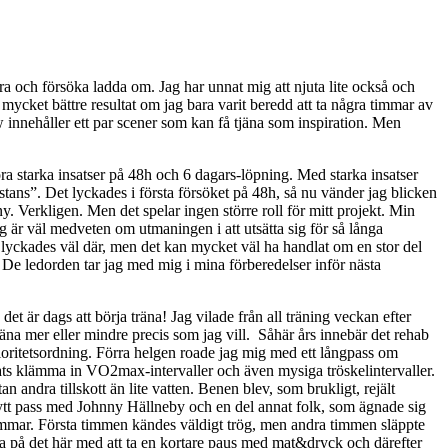
ra och försöka ladda om. Jag har unnat mig att njuta lite också och
mycket bättre resultat om jag bara varit beredd att ta några timmar av
nehåller ett par scener som kan få tjäna som inspiration. Men
t göra starka insatser på 48h och 6 dagars-löpning. Med starka insatser
stans”. Det lyckades i första försöket på 48h, så nu vänder jag blicken
y. Verkligen. Men det spelar ingen större roll för mitt projekt. Min
Jag är väl medveten om utmaningen i att utsätta sig för så långa
lyckades väl där, men det kan mycket väl ha handlat om en stor del
a. De ledorden tar jag med mig i mina förberedelser inför nästa
t är dags att börja träna! Jag vilade från all träning veckan efter
räna mer eller mindre precis som jag vill. Såhär års innebär det rehab
rioritetsordning. Förra helgen roade jag mig med ett långpass om
kats klämma in VO2max-intervaller och även mysiga tröskelintervaller.
n andra tillskott än lite vatten. Benen blev, som brukligt, rejält
t nytt pass med Johnny Hällneby och en del annat folk, som ägnade sig
 timmar. Första timmen kändes väldigt trög, men andra timmen släppte
träna på det här med att ta en kortare paus med mat&dryck och därefter