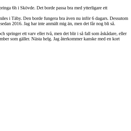
springa 6h i Skövde. Det borde passa bra med ytterligare ett
0 miles i Täby. Den borde fungera bra även nu inför 6 dagars. Dessutom
d sedan 2016. Jag har inte anmält mig än, men det får nog bli så.
 springer ett varv eller två, men det blir i så fall som åskådare, eller
akomber som gäller. Nästa helg. Jag återkommer kanske med en kort