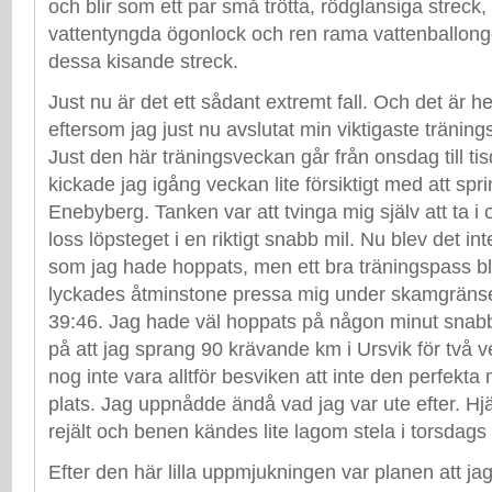
och blir som ett par små trötta, rödglansiga strec
vattentyngda ögonlock och ren rama vattenballonge
dessa kisande streck.
Just nu är det ett sådant extremt fall. Och det är hel
eftersom jag just nu avslutat min viktigaste tränin
Just den här träningsveckan går från onsdag till ti
kickade jag igång veckan lite försiktigt med att spr
Enebyberg. Tanken var att tvinga mig själv att ta i 
loss löpsteget i en riktigt snabb mil. Nu blev det int
som jag hade hoppats, men ett bra träningspass blev
lyckades åtminstone pressa mig under skamgräns
39:46. Jag hade väl hoppats på någon minut sna
på att jag sprang 90 krävande km i Ursvik för två 
nog inte vara alltför besviken att inte den perfekta
plats. Jag uppnådde ändå vad jag var ute efter. Hjä
rejält och benen kändes lite lagom stela i torsdags
Efter den här lilla uppmjukningen var planen att ja