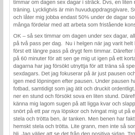
timmar om dagen sex dagar i sträck. Dvs, en liten
träning. Lyckligtvis är min huvuduppdragsgivare, 
och låter mig jobba endast 50% under de dagar s
många fördelar med att arbeta som fristående kons
OK – så sex timmar om dagen under sex dagar, all
på två pass per dag. Nu i helgen när jag varit helt 
först ett längre pass på drygt fem timmar. Därefter 
på 60 minuter för att sen ge mig ut igen på ett kor
dagarna har jag försökt utnyttja för att träna så spec
sexdagars. Det jag fokuserar på är just pausen o
igen med löpningen efter pausen. Under pausen har 
fotbad, samtidigt som jag ätit och druckit ordentligt
ner en stund och försökt sova en liten stund. Däreft
känna mig lagom sugen på att ligga kvar och slappa
snört på ett par nya löpskor och tvingat mig ut på
stela och trötta ben, är tanken. Men benen har fakti
hemskt stela och trötta. Lite grann, men inte så so
bli. Jag väljer att se det från den positiva sidan. Tr