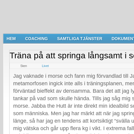
HEM
COACHING
SAMTLIGA TJÄNSTER
DOKUMEN
Träna på att springa långsamt i 
April 9, 2019
Sten
Livet
Jag vaknade i morse och fann mig förvandlad till 
metamorfosen ingick inte alls i träningsplanen, men
förväntad bieffekt av densamma. Bara det att jag lyc
tankar på vad som skulle hända. Tills jag såg mig sj
morse. Jabba the Hutt är inte direkt min idealbild s
som människa. Men jag har märkt att när jag springe
länge, så har jag en tendens att kortsiktigt “svälla
mig vätska och går upp flera kg i vikt. I extrema fa