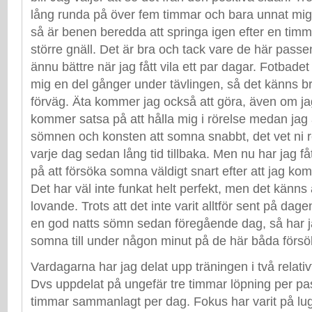
lång runda på över fem timmar och bara unnat mig li
så är benen beredda att springa igen efter en tim
större gnäll. Det är bra och tack vare de här pass
ännu bättre när jag fått vila ett par dagar. Fotbad
mig en del gånger under tävlingen, så det känns bra
förväg. Äta kommer jag också att göra, även om ja
kommer satsa på att hålla mig i rörelse medan jag
sömnen och konsten att somna snabbt, det vet ni r
varje dag sedan lång tid tillbaka. Men nu har jag fått
på att försöka somna väldigt snart efter att jag kom
Det har väl inte funkat helt perfekt, men det känn
lovande. Trots att det inte varit alltför sent på dagen
en god natts sömn sedan föregående dag, så har j
somna till under någon minut på de här båda försö
Vardagarna har jag delat upp träningen i två relati
Dvs uppdelat på ungefär tre timmar löpning per pas
timmar sammanlagt per dag. Fokus har varit på lugn