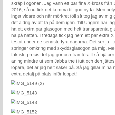
skräp i ögonen. Jag vann ett par fina X-kross från
2016, så nu fick det komma till god nytta. Men bel
inget vidare och när mörkret föll så tog jag av mig
det aldrig av att ta på dem igen. Till Ungern har ja
ha ett extra par glasögon med helt transparenta g
ha på natten. I fredags fick jag hem ett par extra 
testat under de senaste fyra dagarna. Det ser ju lit
springer omkring med skyddsglasögon på mig. Men 
faktiskt precis det jag gör och framförallt så hjälpe
aning mindre ut som Jabba the Hutt och den jättes
löpare, det är jag helt säker på. Så jag gillar min
extra detalj på plats inför loppet!