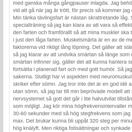
med ganska många gångpauser inlagda. Jag behö
vid att gå när jag är trött, för precis så kommer jag
Min tänka tävlingsfart är nästan skrattretande låg. 
specialträning så jag kan klara av att vara så effekt
den farten och framförallt så att mina muskler ska tå
i just den låga farten. Muskelsmärta är en av de 
faktorerna vid riktigt lång löpning. Det gäller att s
så jag klarar av att undvika smärtan så länge som 
smärtan infinner sig, gäller det att kunna hantera
fortsätta i planerad fart och med gott humör. Så ja
sakerna. Slutligt har vi aspekten med neuromuskulä
skriker efter sömn. Jag tror inte det är en god idé a
utan sömn, så jag tar till min beprövade modell att
nervsystemet så gott det går i lite halvutvilat tillstå
som möjligt. Jag kör mina högfrekvensintervaller m
30-60 sekunder med så hög stegfrekvens som jag k
max. Det brukar kunna bli uppåt 320 steg per minut
hög knälyft. Men riktiga fotisättningar och synkade