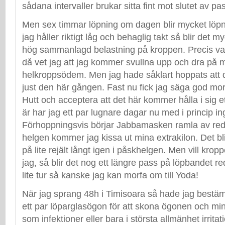
sådana intervaller brukar sitta fint mot slutet av pa
Men sex timmar löpning om dagen blir mycket löpn
jag håller riktigt låg och behaglig takt så blir det 
hög sammanlagd belastning på kroppen. Precis vad
då vet jag att jag kommer svullna upp och dra på m
helkroppsödem. Men jag hade såklart hoppats att de
just den här gången. Fast nu fick jag säga god mor
Hutt och acceptera att det här kommer hålla i sig e
är har jag ett par lugnare dagar nu med i princip in
Förhoppningsvis börjar Jabbamasken ramla av redan
helgen kommer jag kissa ut mina extrakilon. Det bl
på lite rejält långt igen i påskhelgen. Men vill k
jag, så blir det nog ett längre pass på löpbandet r
lite tur så kanske jag kan morfa om till Yoda!
När jag sprang 48h i Timisoara så hade jag bestäm
ett par löparglasögon för att skona ögonen och min
som infektioner eller bara i största allmänhet irritat